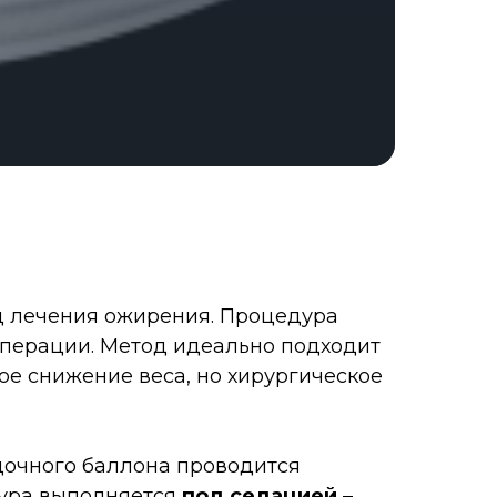
д лечения ожирения. Процедура
 операции. Метод идеально подходит
ое снижение веса, но хирургическое
дочного баллона проводится
дура выполняется
под седацией
–