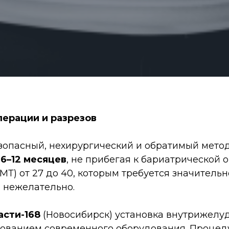
ерации и разрезов
езопасный, нехирургический и обратимый мето
а 6–12 месяцев
, не прибегая к бариатрической
Т) от 27 до 40, которым требуется значительн
 нежелательно.
асти-168
(Новосибирск) установка внутрижелу
зованием современного оборудования. Проце