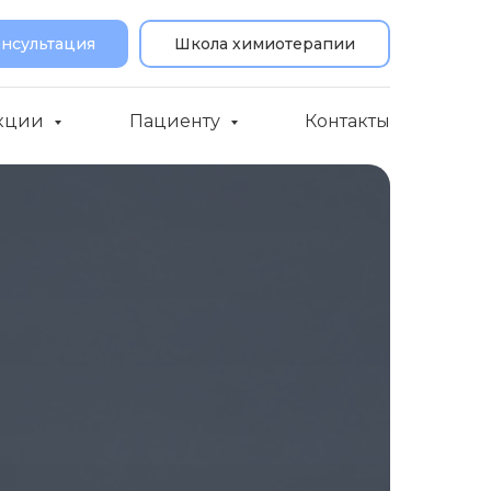
онсультация
Школа химиотерапии
кции
Пациенту
Контакты