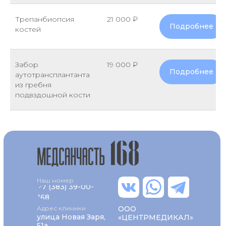
Трепанбиопсия
21 000 ₽
Подробнее
костей
Забор
19 000 ₽
Подробнее
аутотрансплантанта
из гребня
подвздошной кости
Наш номер
+7 (383) 39-00-
168
Адрес клиники
ООО
улица Новая Заря,
«ЦЕНТРМЕДИКАЛ»
51а