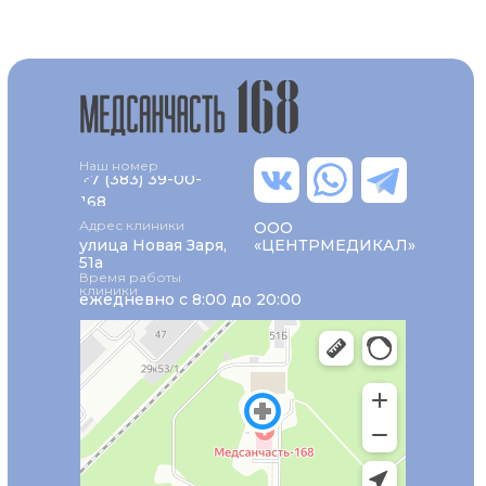
Наш номер
+7 (383) 39-00-
168
Адрес клиники
ООО
улица Новая Заря,
«ЦЕНТРМЕДИКАЛ»
51а
Время работы
клиники
ежедневно с 8:00 до 20:00