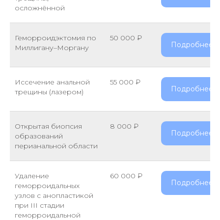
осложнённой
Геморроидэктомия по
50 000 ₽
Подробнее
Миллигану–Моргану
Иссечение анальной
55 000 ₽
Подробнее
трещины (лазером)
Открытая биопсия
8 000 ₽
Подробнее
образований
перианальной области
Удаление
60 000 ₽
Подробнее
геморроидальных
узлов с анопластикой
при III стадии
геморроидальной