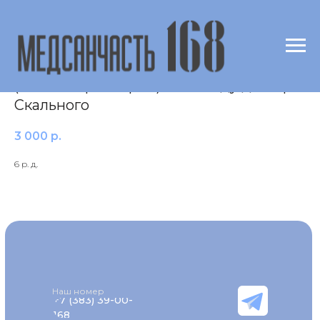
Рубидий (Rb) в крови
(масспектрометрия) по методу доктора
Скального
3 000
р.
6 р. д.
Наш номер
+7 (383) 39-00-
168