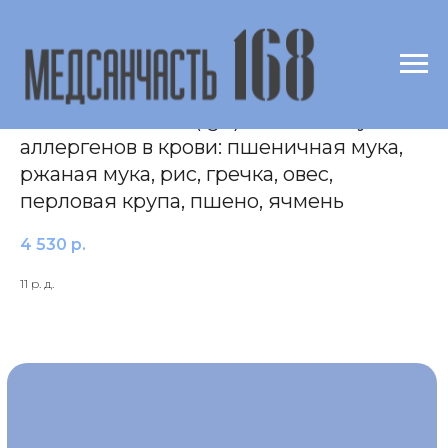
Исследование уровня специфических
антител класса E (IgE) к комплексу
аллергенов в крови: пшеничная мука,
ржаная мука, рис, гречка, овес,
перловая крупа, пшено, ячмень
4 530
р.
11 р. д.