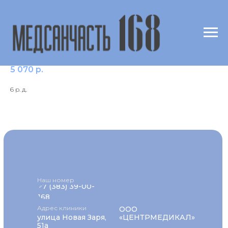
Руфинамид (Rufinamide)
5 070
р.
6 р. д.
Наш номер
+7 (383) 39-00-
168
Адрес клиники
ООО
улица Новая Заря,
«ЦЕНТРМЕДИКАЛ»
51а