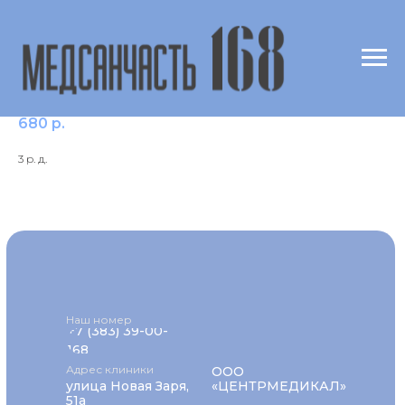
Ат к вирусу кори IgG (Measles IgG)
680
р.
3 р. д.
Наш номер
+7 (383) 39-00-
168
Адрес клиники
ООО
улица Новая Заря,
«ЦЕНТРМЕДИКАЛ»
51а