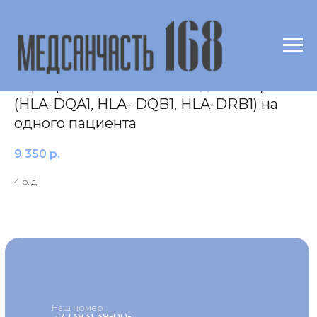
HLA генотипирование II класса для
пары (комплексное обследование)
(HLA-DQA1, HLA- DQB1, HLA-DRB1) на
одного пациента
9 350
р.
4 р. д.
Наш номер
+7 (383) 39-00-