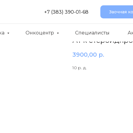
+7 (383) 390-01-68
Заочная к
ка
Онкоцентр
Специалисты
А
Ат к стероидпр
3900,00
р.
10 р. д.