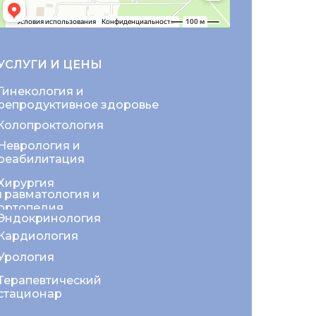
УСЛУГИ И ЦЕНЫ
Гинекология и
репродуктивное здоровье
Колопроктология
Неврология и
реабилитация
Хирургия
Травматология и
ортопедия
Эндокринология
Кардиология
Урология
Терапевтический
стационар