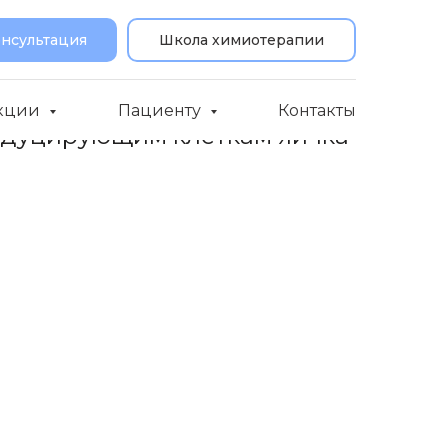
онсультация
Школа химиотерапии
кции
Пациенту
Контакты
одуцирующим клеткам яичка