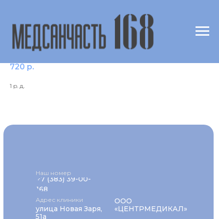
Антитромбин III
720
р.
1 р. д.
Наш номер
+7 (383) 39-00-
168
Адрес клиники
ООО
улица Новая Заря,
«ЦЕНТРМЕДИКАЛ»
51а