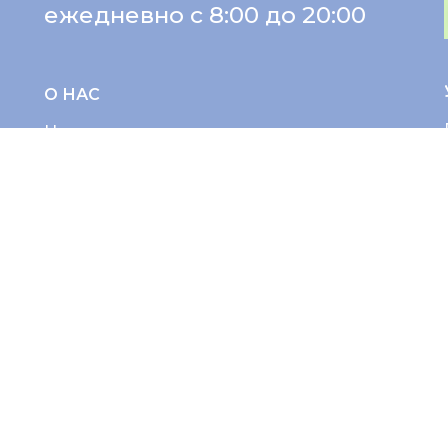
ежедневно с 8:00 до 20:00
О НАС
Ценности и миссия
Новости
Отзывы
Партнёрам
Вакансии
Лицензия
ПАЦИЕНТУ
Советы врачей