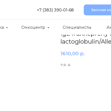
+7 (383) 390-01-68
Заочная к
ка
Онкоцентр
Специалисты
А
IgE к аллергену 
lactoglobulin/Al
1610,00
р.
4 р. д.