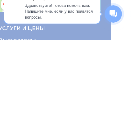
Здравствуйте! Готова помочь вам.
Напишите мне, если у вас появятся
вопросы.
УСЛУГИ И ЦЕНЫ
Гинекология и
репродуктивное здоровье
Колопроктология
Неврология и
реабилитация
Хирургия
Травматология и
ортопедия
Эндокринология
Кардиология
Урология
Терапевтический
стационар