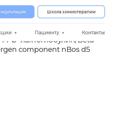
онсультация
Школа химиотерапии
кции
Пациенту
Контакты
f77 b- лактоглобулин/Beta-
lergen component nBos d5