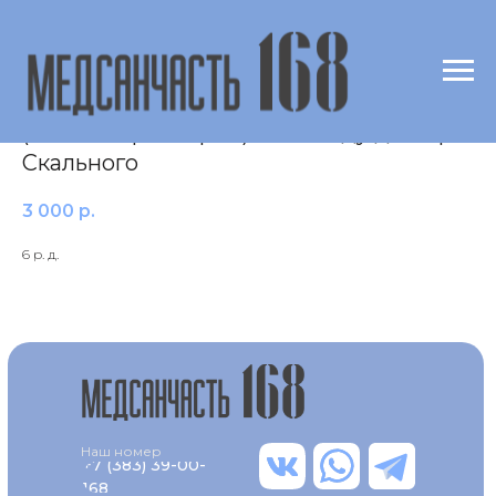
Висмут (Bi) в волосах
(масспектрометрия) по методу доктора
Скального
3 000
р.
6 р. д.
Наш номер
+7 (383) 39-00-
168