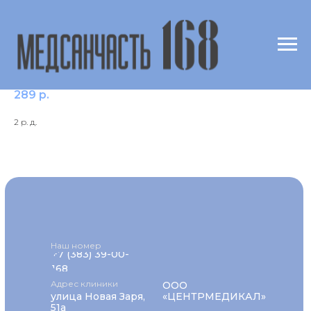
Креатинфосфокиназа
289
р.
2 р. д.
Наш номер
+7 (383) 39-00-
168
Адрес клиники
ООО
улица Новая Заря,
«ЦЕНТРМЕДИКАЛ»
51а