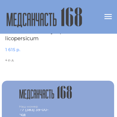
IgE к аллергену f25
Томаты/Tomato/Lycopersicon
licopersicum
1 615
р.
4 р. д.
Наш номер
+7 (383) 39-00-
168