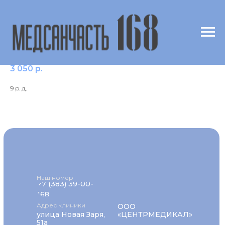
Андростендиол глюкуронид
3 050
р.
9 р. д.
Наш номер
+7 (383) 39-00-
168
Адрес клиники
ООО
улица Новая Заря,
«ЦЕНТРМЕДИКАЛ»
51а