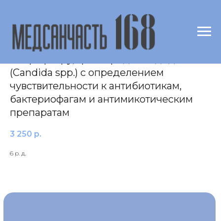
Посев материала из полости матки на
микрофлору, грибы рода кандида
(Candida spp.) c определением
чувствительности к антибиотикам,
бактериофагам и антимикотическим
препаратам
3 250
р.
6 р. д.