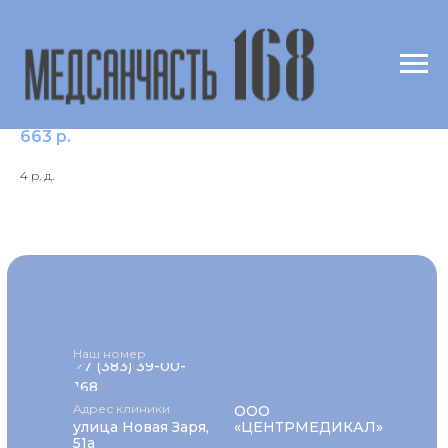
Ат к вирусу паротита IgG (Mumps IgG)
663
р.
4 р. д.
Наш номер
+7 (383) 39-00-
168
Адрес клиники
ООО
улица Новая Заря,
«ЦЕНТРМЕДИКАЛ»
51а