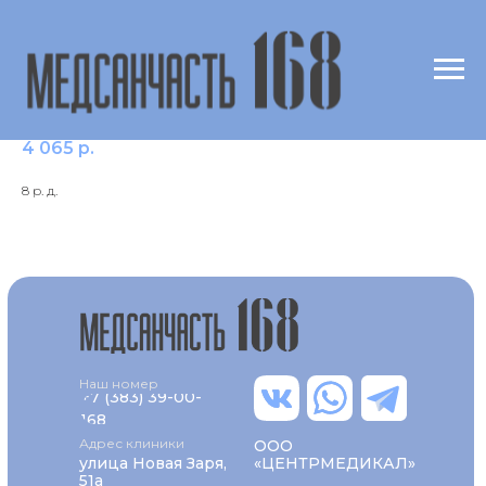
с210 Тетракаин & Дикаин /Tetracain IgG
4 065
р.
8 р. д.
Наш номер
+7 (383) 39-00-
168
Адрес клиники
ООО
улица Новая Заря,
«ЦЕНТРМЕДИКАЛ»
51а