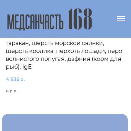
Бытовые аллергены, панель 2 (8
аллергенов: вата, латекс, рыжий
таракан, шерсть морской свинки,
шерсть кролика, перхоть лошади, перо
волнистого попугая, дафния (корм для
рыб), IgE
4 535
р.
10 р. д.