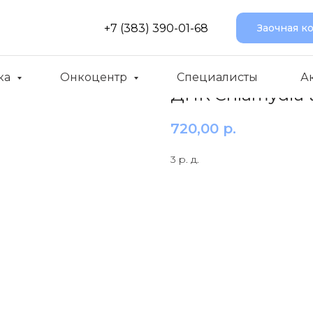
+7 (383) 390-01-68
Заочная к
ка
Онкоцентр
Специалисты
А
ДНК Chlamydia t
720,00
р.
3 р. д.