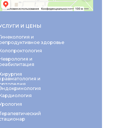
УСЛУГИ И ЦЕНЫ
Гинекология и
репродуктивное здоровье
Колопроктология
Неврология и
реабилитация
Хирургия
Травматология и
ортопедия
Эндокринология
Кардиология
Урология
Терапевтический
стационар