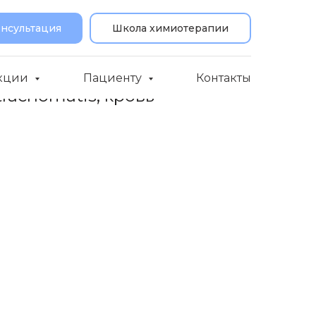
онсультация
Школа химиотерапии
кции
Пациенту
Контакты
rachomatis, кровь