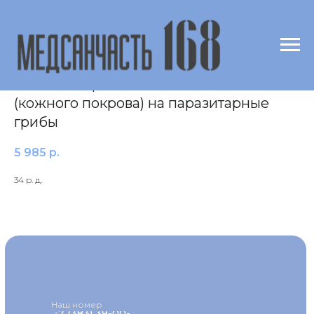
Микроскопическое исследование и
посев материала мягких тканей
(кожного покрова) на паразитарные
грибы
5 985
р.
34 р. д.
Наш номер
+7 (383) 39-00-