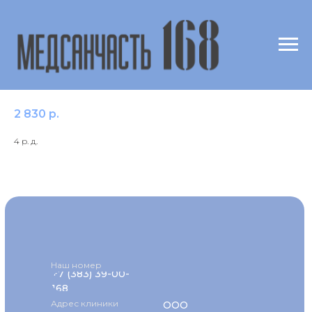
с210 Тетракаин & Дикаин /Tetracain IgE,
Dr.Fooke
2 830
р.
4 р. д.
Наш номер
+7 (383) 39-00-
168
Адрес клиники
ООО