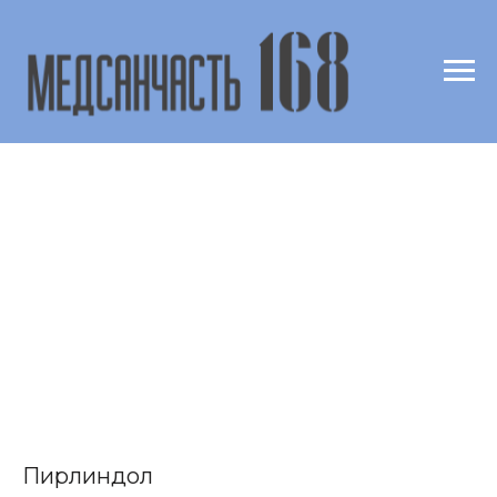
Пирлиндол