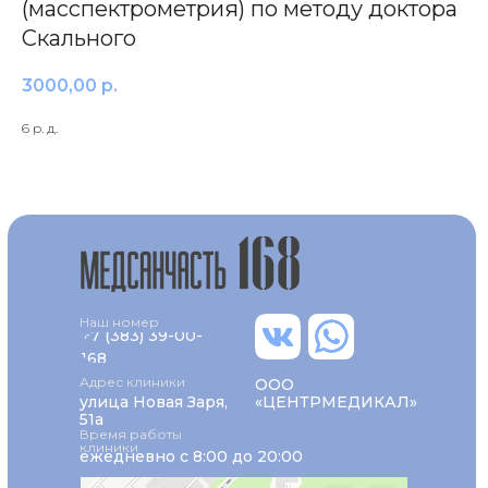
(масспектрометрия) по методу доктора
Скального
3000,00
р.
6 р. д.
Наш номер
+7 (383) 39-00-
168
Адрес клиники
ООО
улица Новая Заря,
«ЦЕНТРМЕДИКАЛ»
51а
Время работы
клиники
ежедневно с 8:00 до 20:00