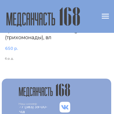
Посев материала из мочеполовых
органов на Trichomonas vaginalis
(трихомонады), вл
650
р.
6 р. д.
Наш номер
+7 (383) 39-00-
168