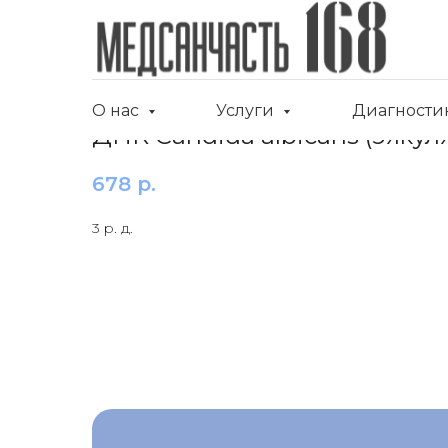
О нас
Услуги
Диагности
ДНК Candida albicans (эякул
678
р.
3 р. д.