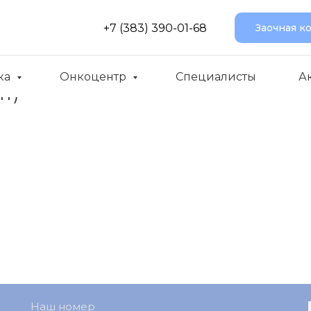
+7 (383) 390-01-68
Заочная к
ка
Онкоцентр
Специалисты
А
ят)
Наш номер