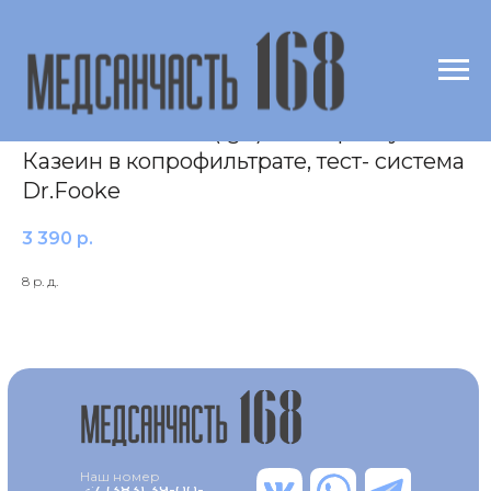
Исследование уровня специфических
антител класса E (IgE) к аллергену f78
Казеин в копрофильтрате, тест- система
Dr.Fooke
3 390
р.
8 р. д.
Наш номер
+7 (383) 39-00-