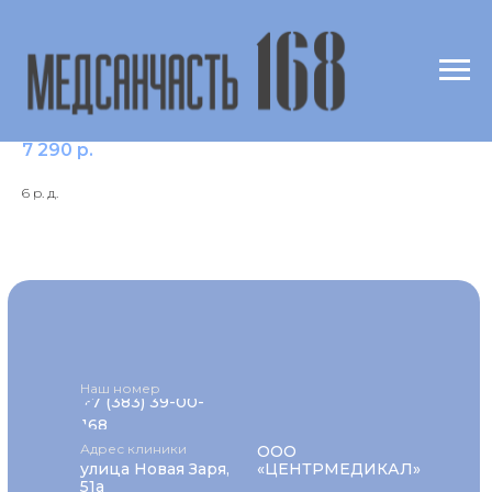
Сиролимус (sirolimus)
7 290
р.
6 р. д.
Наш номер
+7 (383) 39-00-
168
Адрес клиники
ООО
улица Новая Заря,
«ЦЕНТРМЕДИКАЛ»
51а