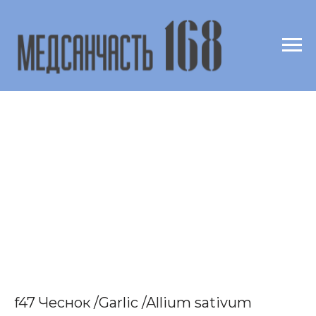
f47 Чеснок /Garlic /Allium sativum