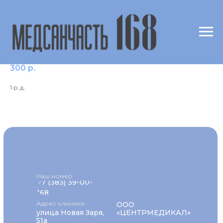
Кальций ионизированный (Ca++)
300
р.
1 р. д.
Наш номер
+7 (383) 39-00-
168
Адрес клиники
ООО
улица Новая Заря,
«ЦЕНТРМЕДИКАЛ»
51а