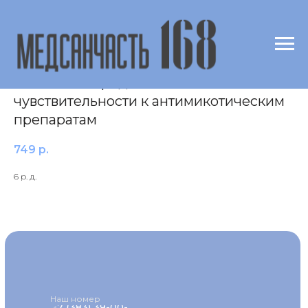
Посев ВДП (миндал.) на грибы рода
Candida с определением
чувствительности к антимикотическим
препаратам
749
р.
6 р. д.
Наш номер
+7 (383) 39-00-