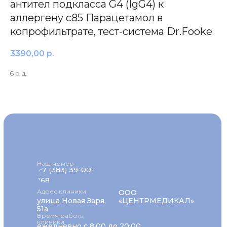
антител подкласса G4 (IgG4) к
аллергену с85 Парацетамол в
копрофильтрате, тест-система Dr.Fooke
3390,00
р.
6 р. д.
Наш номер
+7 (383) 39-00-
168
Адрес клиники
ООО
улица Новая Заря,
«ЦЕНТРМЕДИКАЛ»
51а
Время работы
клиники
ежедневно с 8:00 до 20:00