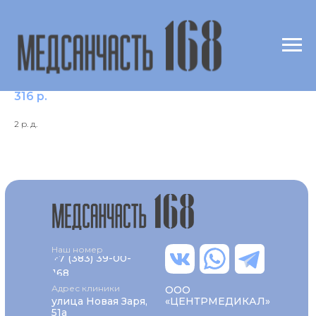
Магний в суточной моче
316
р.
2 р. д.
Наш номер
+7 (383) 39-00-
168
Адрес клиники
ООО
улица Новая Заря,
«ЦЕНТРМЕДИКАЛ»
51а