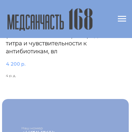
Посев на Mycoplasma hominis
(микоплазма хоминис) с определением
титра и чувствительности к
антибиотикам, вл
4 200
р.
4 р. д.
Наш номер
+7 (383) 39-00-