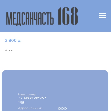
c83 Новокаин & Прокаин /Procaine IgE,
Dr.Fooke
2 800
р.
4 р. д.
Наш номер
+7 (383) 39-00-
168
Адрес клиники
ООО