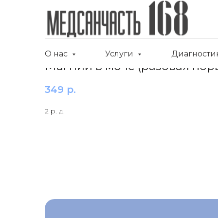
О нас
Услуги
Диагности
Магний в моче (разовая пор
349
р.
2 р. д.