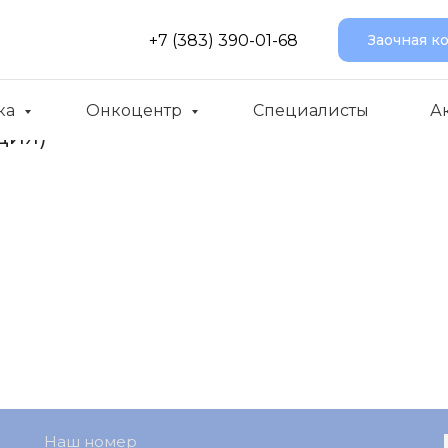
+7 (383) 390-01-68
Заочная к
ка
Онкоцентр
Специалисты
А
ция)
Наш номер