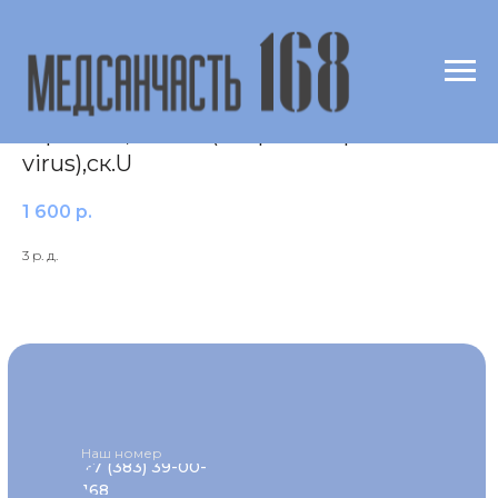
Выявление ДНК вируса простого
герпеса 1, 2 типа (Herpes simplex
virus),ск.U
1 600
р.
3 р. д.
Наш номер
+7 (383) 39-00-
168