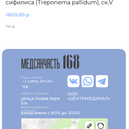
сифилиса (Treponema pallidum), ск.V
1600,00
р.
3 р. д.
Наш номер
+7 (383) 39-00-
168
Адрес клиники
ООО
улица Новая Заря,
«ЦЕНТРМЕДИКАЛ»
51а
Время работы
клиники
ежедневно с 8:00 до 20:00