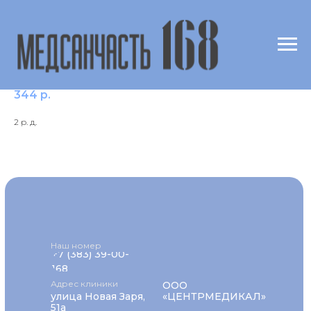
Аполипопротеин В
344
р.
2 р. д.
Наш номер
+7 (383) 39-00-
168
Адрес клиники
ООО
улица Новая Заря,
«ЦЕНТРМЕДИКАЛ»
51а