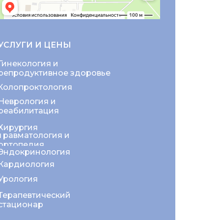
УСЛУГИ И ЦЕНЫ
Гинекология и
репродуктивное здоровье
Колопроктология
Неврология и
реабилитация
Хирургия
Травматология и
ортопедия
Эндокринология
Кардиология
Урология
Терапевтический
стационар