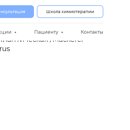
онсультация
Школа химиотерапии
кции
Пациенту
Контакты
тлантическая /Mackerel
rus