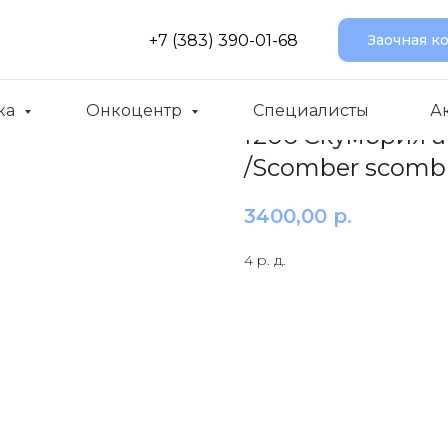
+7 (383) 390-01-68
Заочная к
ка
Онкоцентр
Специалисты
А
f206 Скумбрия а
/Scomber scomb
3400,00
р.
4 р. д.