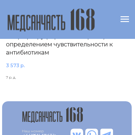
Посев раневого отделяемого на
микрофлору (аэробы+анаэробы) с
определением чувcтвительности к
антибиотикам
3 573
р.
7 р. д.
Наш номер
+7 (383) 39-00-