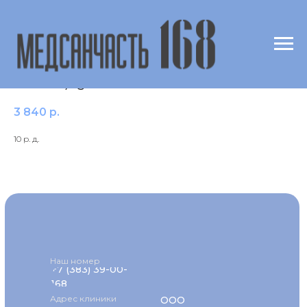
t209 Граб обыкновенный (Carpinus
betulus) IgE
3 840
р.
10 р. д.
Наш номер
+7 (383) 39-00-
168
Адрес клиники
ООО