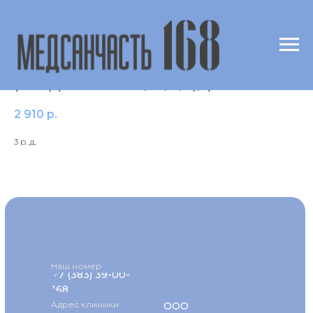
Генотипирование вируса гепатита С
(HCV) (генотипы 1а, 1b, 2, 3),кровь
2 910
р.
3 р. д.
Наш номер
+7 (383) 39-00-
168
Адрес клиники
ООО