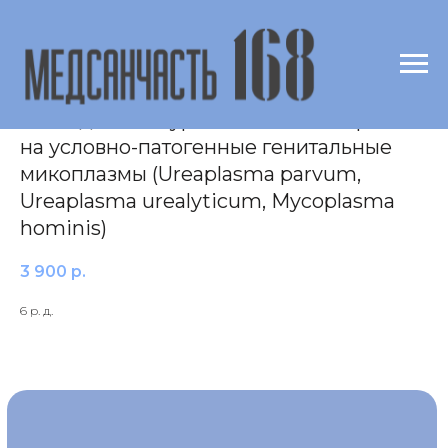
Молекулярно-биологическое
исследование урогенитального тракта
на условно-патогенные генитальные
микоплазмы (Ureaplasma parvum,
Ureaplasma urealyticum, Mycoplasma
hominis)
3 900
р.
6 р. д.