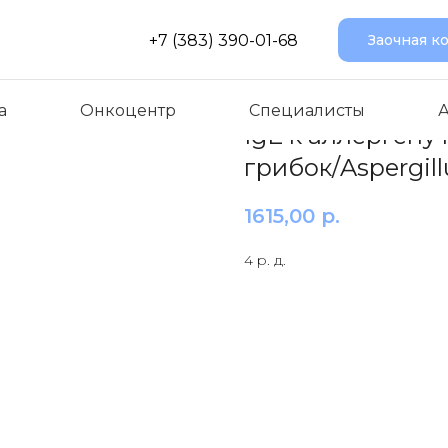
+7 (383) 390-01-68
Заочная к
а
Онкоцентр
Специалисты
IgE к аллерген
грибок/Aspergil
1615,00
р.
4 р. д.