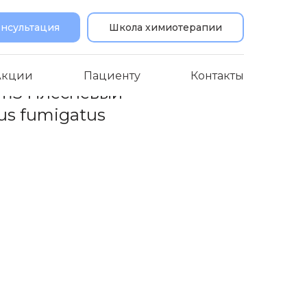
онсультация
Школа химиотерапии
Акции
Пациенту
Контакты
у m3 Плесневый
lus fumigatus