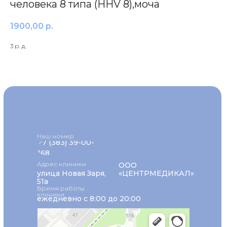
человека 8 типа (HHV 8),моча
1900,00
р.
3 р. д.
Наш номер
+7 (383) 39-00-
168
Адрес клиники
ООО
улица Новая Заря,
«ЦЕНТРМЕДИКАЛ»
51а
Время работы
клиники
ежедневно с 8:00 до 20:00