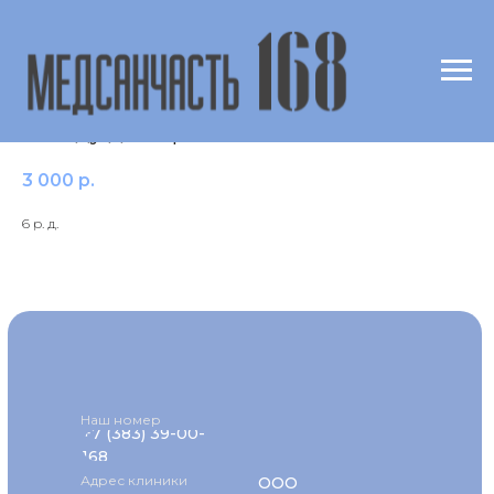
Бор (B) в крови (масспектрометрия) по
методу доктора Скального
3 000
р.
6 р. д.
Наш номер
+7 (383) 39-00-
168
Адрес клиники
ООО