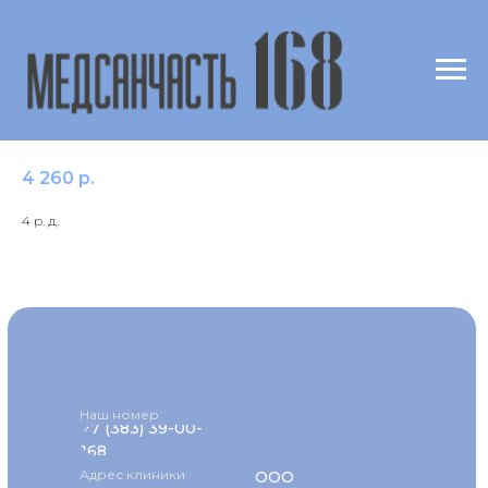
c73 Инсулин человеческий /Insulin
human
4 260
р.
4 р. д.
Наш номер
+7 (383) 39-00-
168
Адрес клиники
ООО