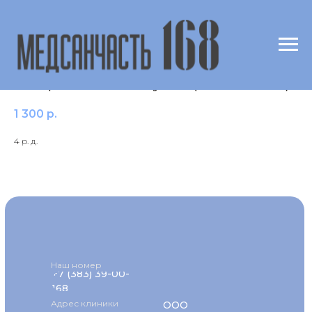
IgE к аллергену e204 Бычий
сывороточный альбумин (nBos d6 BSA)
1 300
р.
4 р. д.
Наш номер
+7 (383) 39-00-
168
Адрес клиники
ООО